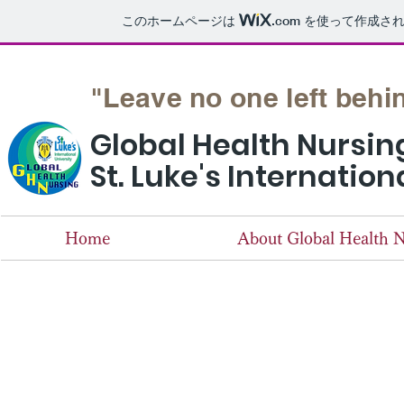
このホームページは
.com
を使って作成され
"Leave no one left behi
Global Health Nursin
St. Luke's Internation
Home
About Global Health N
Peer-reviewed Articles